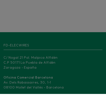
FD-ELECWIRES
C/ Nogal 21 Pol. Malpica Alfidén
C.P 50171 La Puebla de Alfidén
Zaragoza - España
Oficina Comercial Barcelona
Av. Dels Rabassaires, 30, 1-1
08100 Mollet del Vallès - Barcelona
Centro Logístico Madrid
M-506, KM 3.