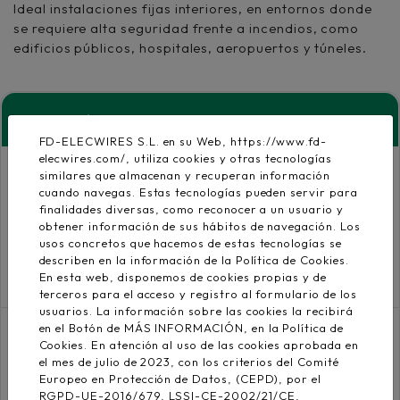
Ideal instalaciones fijas interiores, en entornos donde
se requiere alta seguridad frente a incendios, como
edificios públicos, hospitales, aeropuertos y túneles.
Características Constructivas
FD-ELECWIRES S.L. en su Web, https://www.fd-
elecwires.com/, utiliza cookies y otras tecnologías
Características Técnicas
similares que almacenan y recuperan información
cuando navegas. Estas tecnologías pueden servir para
finalidades diversas, como reconocer a un usuario y
Propiedades
obtener información de sus hábitos de navegación. Los
usos concretos que hacemos de estas tecnologías se
describen en la información de la Política de Cookies.
En esta web, disponemos de cookies propias y de
Certificados y Descargas
terceros para el acceso y registro al formulario de los
usuarios. La información sobre las cookies la recibirá
en el Botón de MÁS INFORMACIÓN, en la Política de
Cookies. En atención al uso de las cookies aprobada en
Conductor
el mes de julio de 2023, con los criterios del Comité
Cobre electrolítico rígido
UNE-EN 60228, EN
Europeo en Protección de Datos, (CEPD), por el
clase 1
60228 e IEC 60228
RGPD-UE-2016/679, LSSI-CE-2002/21/CE,