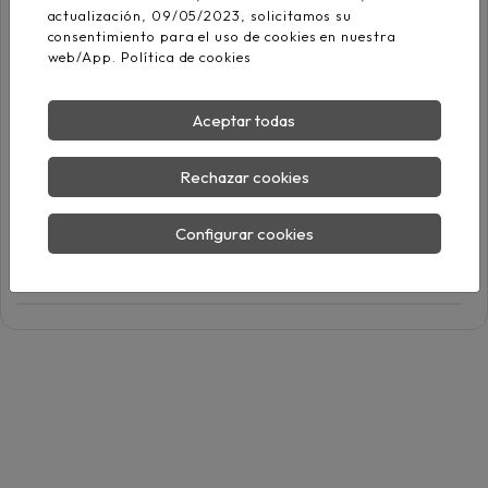
actualización, 09/05/2023, solicitamos su
consentimiento para el uso de cookies en nuestra
Aislamiento
web/App.
Política de cookies
Compuesto
termoplástico libre de
EN 50363-7
halógenos TI-7
Aceptar todas
Rechazar cookies
Negro, Azul, Marrón,
Gris, Naranja, Rosa,
Colores
Rojo, Turquesa,
Configurar cookies
Violeta, Blanco y
Amarillo/Verde