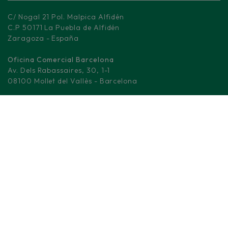
C/ Nogal 21 Pol. Malpica Alfidén
C.P 50171 La Puebla de Alfidén
Zaragoza - España
Oficina Comercial Barcelona
Av. Dels Rabassaires, 30, 1-1
08100 Mollet del Vallès - Barcelona
Centro Logístico Madrid
M-506, KM 3.
28670 Villaviciosa de Odón - Madrid
(+34) 876 008 330
info@fd-elecwires.com
CABLES DE BAJA TENSIÓN