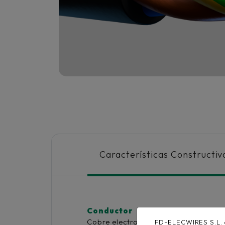
Características Constructiv
Conductor
Cobre electrolítico flexible clase 5
FD-ELECWIRES S.L. en