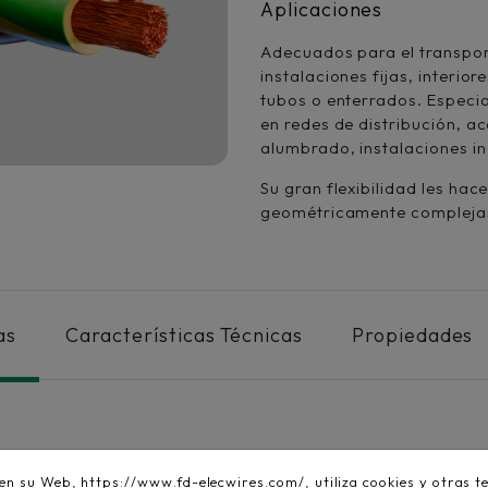
Aplicaciones
Adecuados para el transport
instalaciones fijas, interior
tubos o enterrados. Especi
en redes de distribución, a
alumbrado, instalaciones ind
Su gran flexibilidad les ha
geométricamente complej
as
Características Técnicas
Propiedades
UNE-EN 60228 / IEC 
 su Web, https://www.fd-elecwires.com/, utiliza cookies y otras te