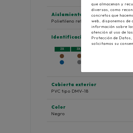
que almacenan y recu
diversas, como recon
Aislamiento
concretos que hacemos
Polietileno reticulado XLPE - Tipo DI
web, disponemos de co
información sobre la
atención al uso de la
Identificación de conductores
Protección de Datos
solicitamos su conse
Cubierta exterior
PVC tipo DMV-18
Color
Negro