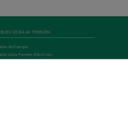
BLES DE BAJA TENSIÓN
bles de Energía
bles para Paneles Eléctricos
bles de Instrumentación y Control
bles Armados
bles de Aluminio
bles Fotovoltaicos
bles Ferroviarios