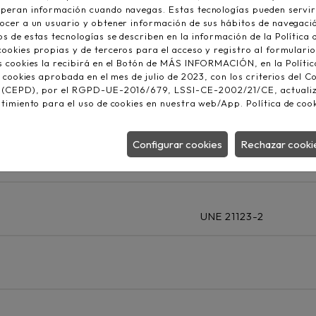
peran información cuando navegas. Estas tecnologías pueden servir
ocer a un usuario y obtener información de sus hábitos de navegaci
 de estas tecnologías se describen en la información de la Política 
X-3
UNE 21123-2
okies propias y de terceros para el acceso y registro al formulario
s cookies la recibirá en el Botón de MÁS INFORMACIÓN, en la Polític
s cookies aprobada en el mes de julio de 2023, con los criterios del 
, (CEPD), por el RGPD-UE-2016/679, LSSI-CE-2002/21/CE, actuali
ntimiento para el uso de cookies en nuestra web/App.
Política de coo
HD 308 52 UNE 21089
Configurar cookies
Rechazar cooki
UNE 21123-2