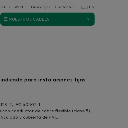
D-ELECWIRES
Descargas
Contactar
ES
|
EN
NUESTROS CABLES
 indicado para instalaciones fijas
123-2, IEC 60502-1
a con conductor de cobre flexible (clase 5),
eticulado y cubierta de PVC.