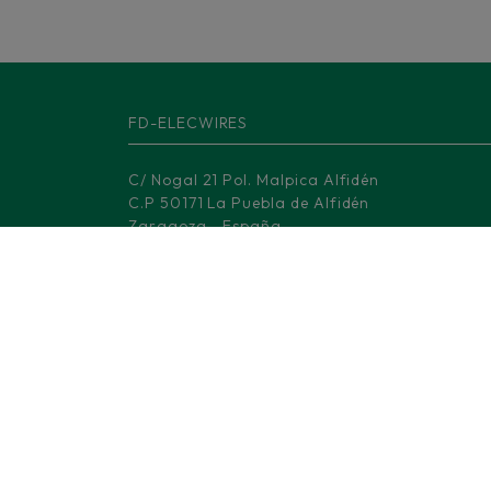
FD-ELECWIRES
C/ Nogal 21 Pol. Malpica Alfidén
C.P 50171 La Puebla de Alfidén
Zaragoza - España
Oficina Comercial Barcelona
Av. Dels Rabassaires, 30, 1-1
08100 Mollet del Vallès - Barcelona
Centro Logístico Madrid
M-506, KM 3.
28670 Villaviciosa de Odón - Madrid
(+34) 876 008 330