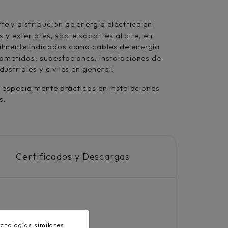
e y distribución de energía eléctrica en
es y exteriores, sobre soportes al aire, en
almente indicados como cables de energía
cometidas, subestaciones, instalaciones de
ustriales y civiles en general.
ce especialmente prácticos en instalaciones
as.
Certificados y Descargas
60228
cnologías similares