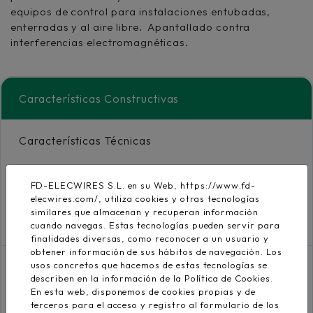
equipos de control para instalaciones entubadas,
enterradas y al aire libre. Apantallado contra
interferencias electromagnéticas.
Características Constructivas
Características Técnicas
Propiedades
FD-ELECWIRES S.L. en su Web, https://www.fd-
elecwires.com/, utiliza cookies y otras tecnologías
similares que almacenan y recuperan información
Certificados y Descargas
cuando navegas. Estas tecnologías pueden servir para
finalidades diversas, como reconocer a un usuario y
obtener información de sus hábitos de navegación. Los
usos concretos que hacemos de estas tecnologías se
describen en la información de la Política de Cookies.
Conductor
En esta web, disponemos de cookies propias y de
Cobre electrolítico
UNE-EN 60288 e IEC
terceros para el acceso y registro al formulario de los
flexible clase 5
60228