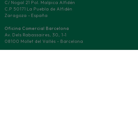
C/ Nogal 21 Pol. Malpica Alfidén
C.P 50171 La Puebla de Alfidén
Zaragoza - España
Oficina Comercial Barcelona
Av. Dels Rabassaires, 30, 1-1
08100 Mollet del Vallès - Barcelona
Centro Logístico Madrid
M-506, KM 3.
28670 Villaviciosa de Odón - Madrid
(+34) 876 008 330
info@fd-elecwires.com
CABLES DE BAJA TENSIÓN