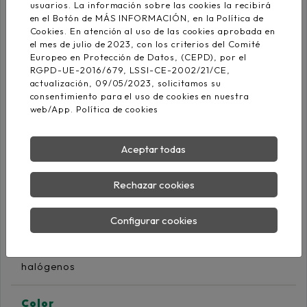
usuarios. La información sobre las cookies la recibirá
en el Botón de MÁS INFORMACIÓN, en la Política de
Cookies. En atención al uso de las cookies aprobada en
Aislamiento
el mes de julio de 2023, con los criterios del Comité
Polietileno reticulado
UNE 21123
Europeo en Protección de Datos, (CEPD), por el
RGPD-UE-2016/679, LSSI-CE-2002/21/CE,
actualización, 09/05/2023, solicitamos su
Cubierta interna
consentimiento para el uso de cookies en nuestra
Poliolefina
web/App.
Política de cookies
termoplástica libre de
UNE 21123-4
halógenos
Aceptar todas
Pantalla
Fleje cobre corrugado
Rechazar cookies
Configurar cookies
Cubierta externa
Poliolefina
termoplástica libre de
UNE 21123-4
halógenos
Color