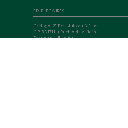
FD-ELECWIRES
C/ Nogal 21 Pol. Malpica Alfidén
C.P 50171 La Puebla de Alfidén
Zaragoza - España
Oficina Comercial Barcelona
Av. Dels Rabassaires, 30, 1-1
08100 Mollet del Vallès - Barcelona
Centro Logístico Madrid
M-506, KM 3.
28670 Villaviciosa de Odón - Madrid
(+34) 876 008 330
info@fd-elecwires.com