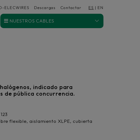
D-ELECWIRES
Descargas
Contactar
ES
|
EN
NUESTROS CABLES
e halógenos, indicado para
es de pública concurrencia.
1123
re flexible, aislamiento XLPE, cubierta