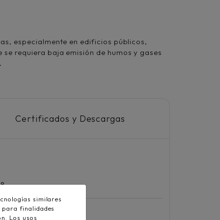
ijas, especialmente en edificios públicos,
de se requiera baja emisión de humos y gases
.
Certificados y Descargas
28
cnologías similares
 para finalidades
ón. Los usos