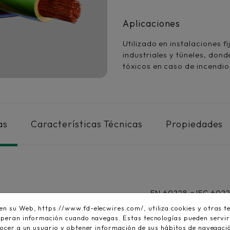
Aplicaciones
Utilizado en instalaciones f
industriales y túneles, don
tóxicos en caso de incendio
as
Características Técnicas
Propiedades
EN 60228 e IEC 602
 su Web, https://www.fd-elecwires.com/, utiliza cookies y otras te
peran información cuando navegas. Estas tecnologías pueden servir
ocer a un usuario y obtener información de sus hábitos de navegaci