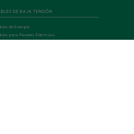
BLES DE BAJA TENSIÓN
bles de Energía
bles para Paneles Eléctricos
bles de Instrumentación y Control
bles Armados
bles de Aluminio
bles Fotovoltaicos
bles Ferroviarios