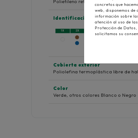
Polietileno reticulado DIX-3
concretos que hacemos
web, disponemos de co
información sobre la
Identificación de conductores
atención al uso de la
Protección de Datos
solicitamos su conse
Cubierta exterior
Poliolefina termoplástica libre de h
Color
Verde, otros colores Blanco o Negro