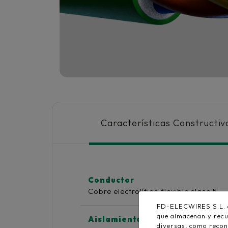
Características Constructiv
Conductor
Cobre electrolítico flexible clase 5
FD-ELECWIRES S.L. en
que almacenan y recu
Aislamiento
diversas, como recon