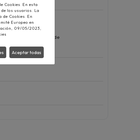
de Cookies. En esta
 de los usuarios. La
a de Cookies. En
Comité Europeo en
zación, 09/05/2023,
kies
merados y amarillo/verde
es
Aceptar todas