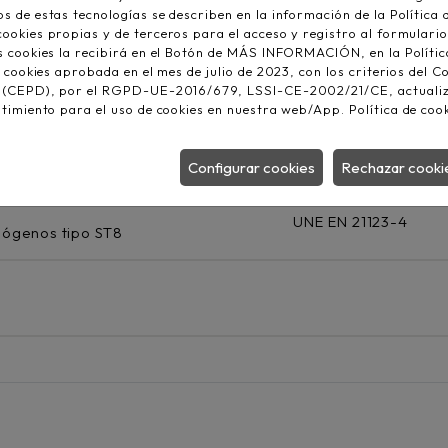
UNE 21123-4
 de estas tecnologías se describen en la información de la Política 
okies propias y de terceros para el acceso y registro al formulario
s cookies la recibirá en el Botón de MÁS INFORMACIÓN, en la Polític
s cookies aprobada en el mes de julio de 2023, con los criterios del 
HD308
, (CEPD), por el RGPD-UE-2016/679, LSSI-CE-2002/21/CE, actuali
ntimiento para el uso de cookies en nuestra web/App.
Política de coo
6c o más: negros nu
Configurar cookies
Rechazar cooki
UNE EN 21123-4
alógenos tipo ST8